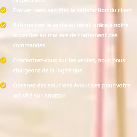
l'expédition.
Évoluer sans sacrifier la satisfaction du client
Rationalisez la vente au détail grâce à notre
expertise en matière de traitement des
commandes
Concentrez-vous sur les ventes, nous nous
chargeons de la logistique
Obtenez des solutions évolutives pour votre
activité sur Amazon