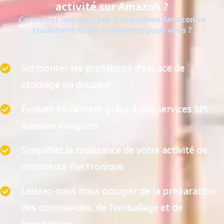
activité sur Amazon ?
Comment nos services d'exécution Amazon se
traduisent-ils en économies pour vous ?
Surmonter les problèmes d'espace de
stockage en douceur
Évoluez facilement grâce à nos services 3PL
Amazon complets
Simplifiez la croissance de votre activité de
commerce électronique
Laissez-nous nous occuper de la préparation
des commandes, de l'emballage et de