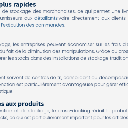
plus rapides
 de stockage des marchandises, ce qui permet une livra
urnisseurs aux
détaillants,
voire directement aux clients
r l’exécution des commandes
.
kage, les entreprises peuvent économiser sur les frais 
 fait de la diminution des manipulations. Grâce au cross
er les stocks dans des installations de stockage tradition
ent servent de centres de tri, consolidant ou décomposan
 fonction est particulièrement avantageuse pour gérer eff
stique.
 aux produits
ion et de stockage, le cross-docking réduit la probab
cks, ce qui est particulièrement important pour les articles